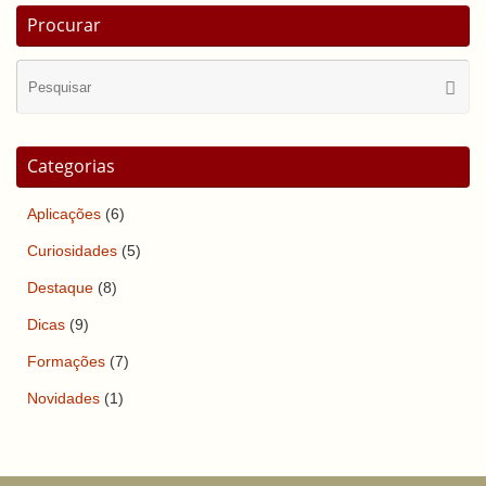
Procurar
Se
Pesqui
for
Categorias
Aplicações
(6)
Curiosidades
(5)
Destaque
(8)
Dicas
(9)
Formações
(7)
Novidades
(1)