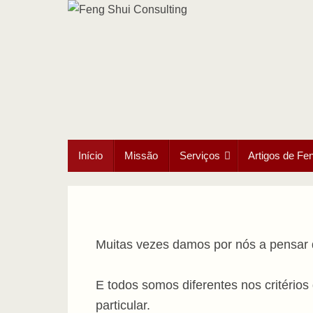
Ir
para
o
conteúdo
Ir
Início
Missão
Serviços
Artigos de Fe
para
o
conteúdo
Muitas vezes damos por nós a pensar 
E todos somos diferentes nos critérios
particular.